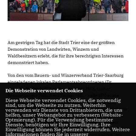
Am gestrigen Tag hat die Stadt Trier eine der größten
Demonstration von Landwirten, Winzern und
Waldbesitzern erlebt, die für ihre berechtigten Interessen
demonstriert haben.
Von den vom Bauern- und Winzerverband Trier-Saarburg
eingeladenen lokalen Parlamentsabgeordneten (Dr.
Katarina Barley MdEP, Verena Hubertz MdB, Lothar
Die Webseite verwendet Cookies
Rommelfanger MdL, Sven Teuber MdL -> alle SPD sowie
Diese Webseite verwendet Cookies, die notwendig
Corinna Rüffer MdB, Bündnis‘90/Die Grünen und Lars
sind, um die Webseite zu nutzen. Weiterhin
Rieger MdL, CDU) war nur der direkt gewählte Abgeordnete
verwenden wir Dienste von Drittanbietern, die uns
helfen, unser Webangebot zu verbessern (Website-
des Landtagswahlkreises Trier/Schweich, Lars Rieger MdL
Optmierung). Für die Verwendung bestimmter
(CDU), erschienen und stellte sich den Demonstranten.
Dienste, benötigen wir Ihre Einwilligung. Ihre
Einwilligung können Sie jederzeit widerrufen. Weitere
Informationen finden Sie in unserer
Die CDU-Landtagsfraktion, die mit Johannes Zehfuß MdL